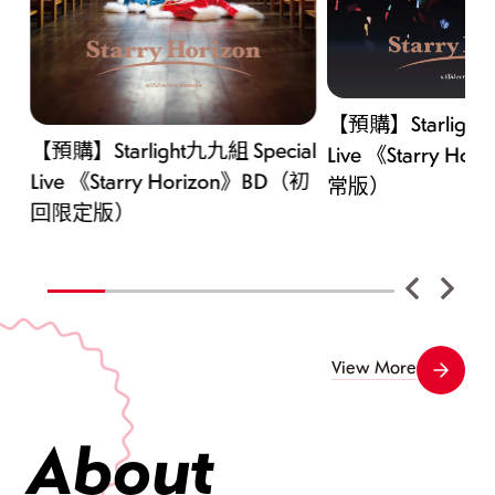
【預購】Starlight九
【預購】Starlight九九組 Special
Live 《Starry Ho
Live 《Starry Horizon》BD（初
常版）
回限定版）
View More
About