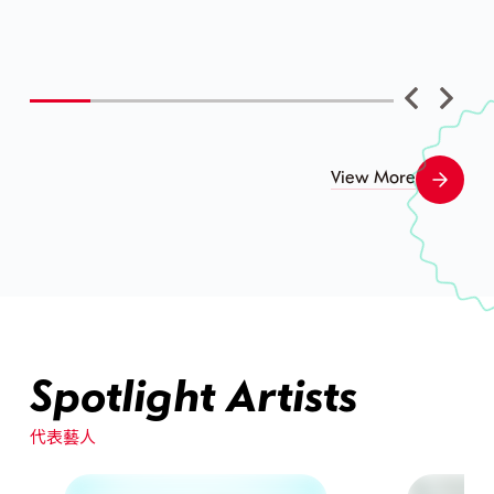
View More
Spotlight Artists
代表藝人