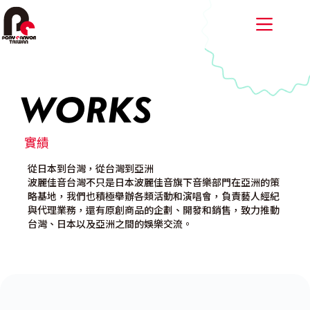
跳
至
主
要
內
容
WORKS
實績
從日本到台灣，從台灣到亞洲
波麗佳音台灣不只是日本波麗佳音旗下音樂部門在亞洲的策
略基地，我們也積極舉辦各類活動和演唱會，負責藝人經紀
與代理業務，還有原創商品的企劃、開發和銷售，致力推動
台灣、日本以及亞洲之間的娛樂交流。