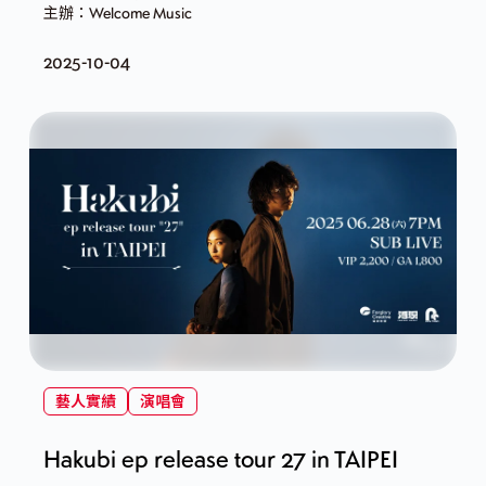
主辦：Welcome Music
2025-10-04
藝人實績
演唱會
Hakubi ep release tour 27 in TAIPEI