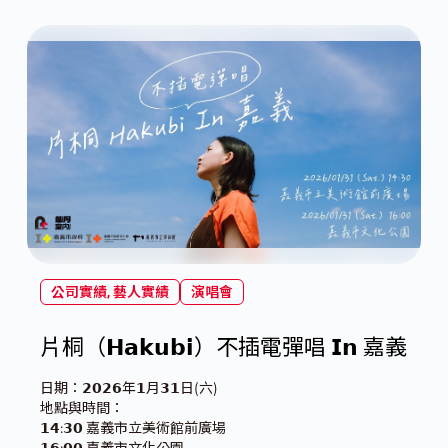
公司實績
,
藝人實績
演唱會
片桐（𝗛𝗮𝗸𝘂𝗯𝗶）不插電彈唱 𝗜𝗻 嘉義
日期：𝟮𝟬𝟮𝟲年𝟭月𝟯𝟭日(六)
地點與時間：
𝟭𝟰:𝟯𝟬 嘉義市立美術館前廣場
𝟭𝟲:𝟬𝟬 嘉義市文化公園