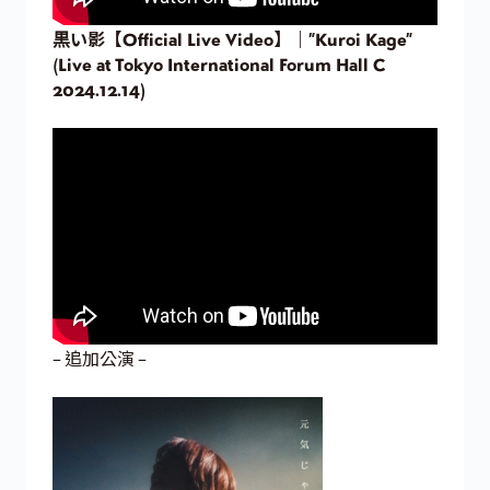
黒い影【Official Live Video】｜”Kuroi Kage”
(Live at Tokyo International Forum Hall C
2024.12.14)
– 追加公演 –