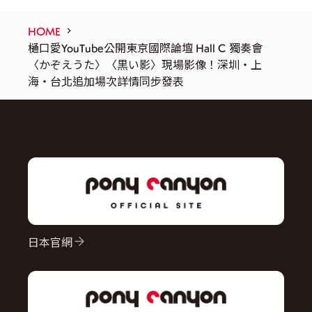
HOME
樋口愛YouTube公開東京國際論壇 Hall C 獨奏會
〈かぞえうた〉〈黒い影〉現場影像！深圳・上
海・台北追加場次詳情同步發表
日本官網