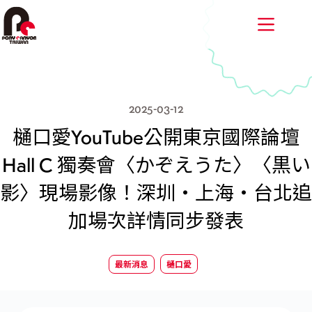
跳
至
主
要
內
容
2025-03-12
樋口愛YouTube公開東京國際論壇
Hall C 獨奏會〈かぞえうた〉〈黒い
影〉現場影像！深圳・上海・台北追
加場次詳情同步發表
最新消息
樋口愛