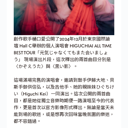
創作歌手樋口愛公開了2024年12月於東京國際論
壇 Hall C舉辦的個人演唱會 HIGUCHIAI ALL TIME
BEST TOUR「元気じゃなくてもまた会いましょ
う」 現場演出片段，這次釋出的兩首曲目分別是
〈かぞえうた〉與〈黒い影〉。
這場滿場完售的演唱會，邀請到鼓手伊藤大地、貝
斯手御供信弘，以及吉他手、她的親妹妹ひぐちけ
い（Higuchi Kei）一同演出。這次公開的兩首曲
目，都是她從獨立音樂時期便一路演唱至今的代表
作，更是首次以官方影像形式釋出。無論是當天未
能到場的歌迷，或是想再次回味當晚氛圍的樂迷，
都不容錯過。