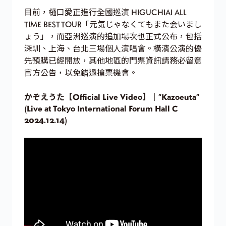
目前，樋口愛正進行全國巡演 HIGUCHIAI ALL
TIME BEST TOUR「元気じゃなくてもまた会いまし
ょう」，而亞洲巡演的追加場次也正式公布，包括
深圳、上海、台北三場個人演唱會。橫濱公演的優
先預購已經開放，其他地區的門票資訊請務必留意
官方公告，以免錯過搶票機會。
かぞえうた【Official Live Video】｜”Kazoeuta”
(Live at Tokyo International Forum Hall C
2024.12.14)