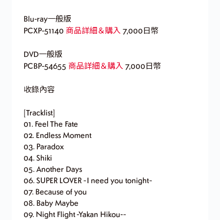
Blu-ray一般版
PCXP-51140
商品詳細＆購入
7,000日幣
DVD一般版
PCBP-54655
商品詳細＆購入
7,000日幣
收錄內容
[Tracklist]
01. Feel The Fate
02. Endless Moment
03. Paradox
04. Shiki
05. Another Days
06. SUPER LOVER ~I need you tonight~
07. Because of you
08. Baby Maybe
09. Night Flight -Yakan Hikou-~