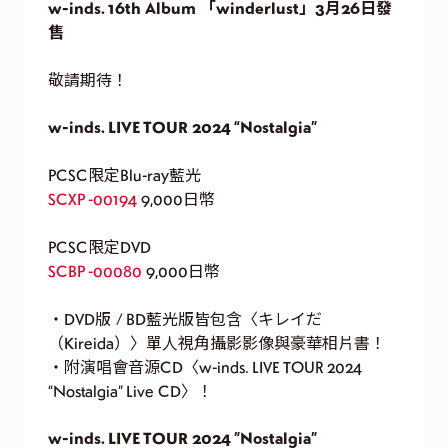
w-inds. 16th Album 「winderlust」3月26日發
售
敬請期待！
w-inds. LIVE TOUR 2024 “Nostalgia”
PCSC限定Blu-ray藍光
SCXP -00194
9,000日幣
PCSC限定DVD
SCBP -00080
9,000日幣
・DVD版 / BD藍光版皆包含〈キレイだ
（Kireida）〉單人視角攝影影像與豪華相片書！
・附演唱會音源CD〈w-inds. LIVE TOUR 2024
“Nostalgia” Live CD〉！
w-inds. LIVE TOUR 2024 ”Nostalgia”