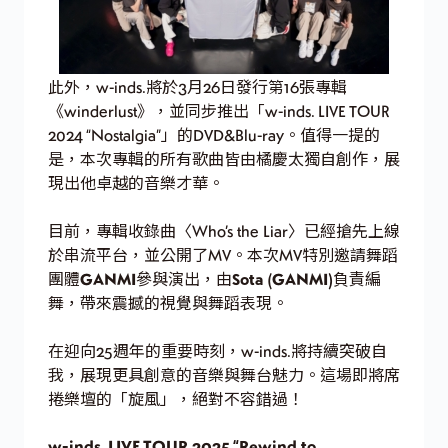
此外，w-inds.將於3月26日發行第16張專輯
《winderlust》，並同步推出「w-inds. LIVE TOUR
2024 “Nostalgia”」的DVD&Blu-ray。值得一提的
是，本次專輯的所有歌曲皆由橘慶太獨自創作，展
現出他卓越的音樂才華。
目前，專輯收錄曲〈Who’s the Liar〉已經搶先上線
於串流平台，並公開了MV。本次MV特別邀請舞蹈
團體
GANMI
參與演出，由
Sota (GANMI)
負責編
舞，帶來震撼的視覺與舞蹈表現。
在迎向25週年的重要時刻，w-inds.將持續突破自
我，展現更具創意的音樂與舞台魅力。這場即將席
捲樂壇的「旋風」，絕對不容錯過！
w-inds. LIVE TOUR 2025 “Rewind to