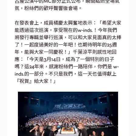
古屋公演中的MC部分正式公布，瞬間點燃全場氣
氛，粉絲們的歡呼聲響徹會場。
在發表會上，成員橘慶太興奮地表示：「希望大家
能透過這次巡演，享受現在的w-inds.！今年我們
將發行專輯並舉行巡演，可以和大家見面真的太棒
了！一起度過美好的一年吧！也期待明年的25週
年，能與大家一同慶祝！」千葉涼平則感性地回
應：「今天是3月14日，成為了一個特別的日子
嗎？這24年來，感謝粉絲們一路陪伴，你們是 w-
inds.的一部分。不只是我們，這一天也值得獻上
『祝賀』給大家！」