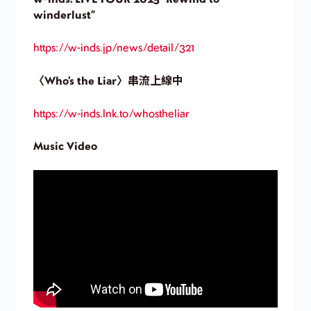
winderlust”
https://w-inds.jp/news/detail/321
〈Who’s the Liar〉串流上線中
https://w-inds.lnk.to/whostheliar
Music Video