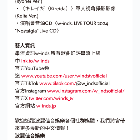
(Ryohei Ver.)
・〈キレイだ（Kireida）〉單人視角攝影影像
(Keita Ver.)
・演唱會音源CD〈w-inds. LIVE TOUR 2024
“Nostalgia” Live CD〉
藝人資訊
串流資訊w-inds.所有歌曲好評串流上線
中
lnk.to/w-inds
官方YouTube頻
道
www.youtube.com/user/windstvofficial
官方TikTok
www.tiktok.com/
@w_indsofficial
官方Instagram
www.instagram.com/w_indsofficial/
官方X
twitter.com/winds_tv
官方網站
w-inds.jp
歡迎追蹤波麗佳音娛樂各個社群媒體，我們將會帶
來更多最新的中文情報！
波麗佳音娛樂