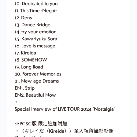
10. Dedicated to you
11. This Time -Negai-
12. Deny
13. Dance Bridge
14. try your emotion
15. Kawariyuku Sora
16. Love is message
17. Kireida
18. SOMEHOW
19. Long Road
20. Forever Memories
21. New-age Dreams
EN1. Strip
EN2. Beautiful Now
+
Special Interview of LIVE TOUR 2024 “Nostalgia”
※PCSC版 限定追加附贈
・〈キレイだ（Kireida）〉單人視角攝影影像