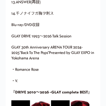
13.ANSWER(再録)
14.千ノナイフガ胸ヲ刺ス
Blu-ray/DVD収録
GLAY DRIVE 1993～2026 Talk Session
GLAY 30th Anniversary ARENA TOUR 2024-
2025“Back To The Pops”Presented by GLAY EXPO in
Yokohama Arena
・Romance Rose
・V.
『DRIVE 2010～2026 -GLAY complete BEST』