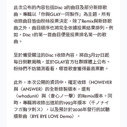
此次公布的內容包括Disc 2的曲目及部分新錄歌
曲。專輯以「你與GLAY一同製作」為主題，所有
收錄曲目皆由粉絲投票決定，除了Remix與新錄歌
曲之外，曲目順序也將完全依據投票結果排列。例
如，Disc 1的第一首曲目便是投票排名第一的歌
曲。
至於備受關注的Disc 1收錄內容，將自3月27日起
每日倒數揭曉，並於GLAY官方社群媒體上公布。
粉絲們不妨猜測看看，哪首歌會獲得最高票數。
此外，本次公開的資訊中，確定收錄〈HOWEVER
與〈ANSWER〉的全新錄製版本，還有
〈whodunit〉與〈會心ノ一擊〉的Remix版本。同
時，專輯將收錄出道前的1993年版本〈千ノナイ
フガ胸ヲ刺ス〉，以及預計於2026年發行的試聽
版新曲〈BYE BYE LOVE Demo〉。