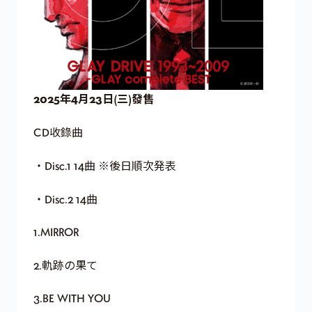
2025年4月23日(三)發售
CD收錄曲
・Disc.1 14曲 ※後日順次発表
・Disc.2 14曲
1.MIRROR
2.軌跡の果て
3.BE WITH YOU