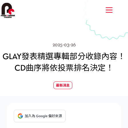
跳
至
主
要
內
容
2025-03-26
GLAY發表精選專輯部分收錄內容！
CD曲序將依投票排名決定！
最新消息
加入為 Google 偏好來源