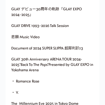
GLAY デビュー30周年の軌跡「GLAY EXPO
2024~2025」
GLAY DRIVE 1993~2026 Talk Session
悲願 Music Video
Document of 2024 SUPER SLIPPA 超犀利趴13
GLAY 30th Anniversary ARENA TOUR 2024-
2025“Back To The Pops”Presented by GLAY EXPO in
Yokohama Arena
・ Romance Rose
・ V.
The Millennium Eve 2025 in Tokyo Dome