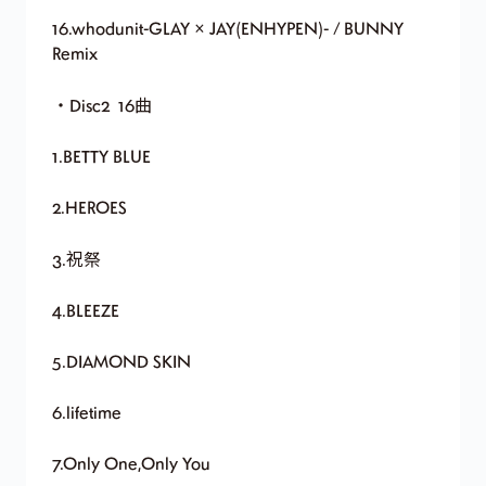
16.whodunit-GLAY × JAY(ENHYPEN)- / BUNNY
Remix
・Disc2 16曲
1.BETTY BLUE
2.HEROES
3.祝祭
4.BLEEZE
5.DIAMOND SKIN
6.lifetime
7.Only One,Only You