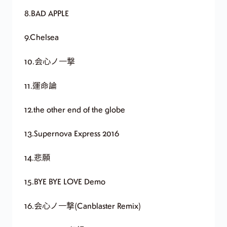
8.BAD APPLE
9.Chelsea
10.会心ノ一撃
11.運命論
12.the other end of the globe
13.Supernova Express 2016
14.悲願
15.BYE BYE LOVE Demo
16.会心ノ一撃(Canblaster Remix)