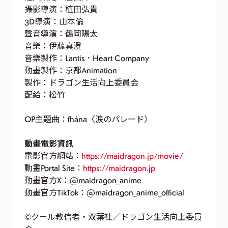
攝影導演：植田弘貴
3D導演：山本倫
聲音導演：鶴岡陽太
音樂：伊藤真澄
音樂製作：Lantis．Heart Company
動畫製作：京都Animation
製作：ドラゴン生活向上委員会
配給：松竹
OP主題曲：fhána〈涙のパレード〉
動畫電影資訊
電影官方網站：
https://maidragon.jp/movie/
動畫Portal Site：
https://maidragon.jp
動畫官方X：@maidragon_anime
動畫官方TikTok：@maidragon_anime_official
©クール教信者・双葉社／ドラゴン生活向上委員