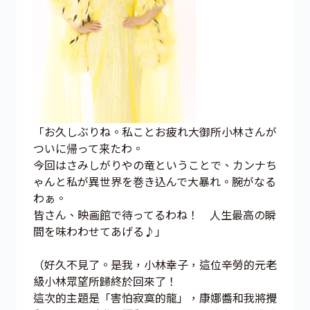
「お久しぶりね。私ことお疲れ大御所小林さんが
ついに帰って来たわ。
今回はさみしがりやの竜ということで、カンナち
ゃんと私が異世界を巻き込んで大暴れ。腕がなる
わぁ。
皆さん、映画館で待ってるわね！ 人生最高の瞬
間を味わわせてあげる♪」
（好久不見了。是我，小林幸子，這位辛勞的元老
級小林眾望所歸終於回來了！
這次的主題是「害怕寂寞的龍」，康娜醬和我將攪