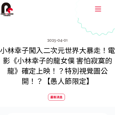
跳
至
主
要
內
容
2025-04-01
小林幸子闖入二次元世界大暴走！電
影《小林幸子的龍女僕 害怕寂寞的
龍》確定上映！？特別視覺圖公
開！？【愚人節限定】
最新消息