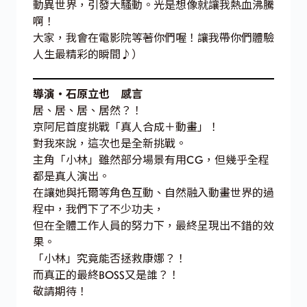
動異世界，引發大騷動。光是想像就讓我熱血沸騰
啊！
大家，我會在電影院等著你們喔！讓我帶你們體驗
人生最精彩的瞬間♪）
導演・石原立也 感言
居、居、居、居然？！
京阿尼首度挑戰「真人合成＋動畫」！
對我來說，這次也是全新挑戰。
主角「小林」雖然部分場景有用CG，但幾乎全程
都是真人演出。
在讓她與托爾等角色互動、自然融入動畫世界的過
程中，我們下了不少功夫，
但在全體工作人員的努力下，最終呈現出不錯的效
果。
「小林」究竟能否拯救康娜？！
而真正的最終BOSS又是誰？！
敬請期待！