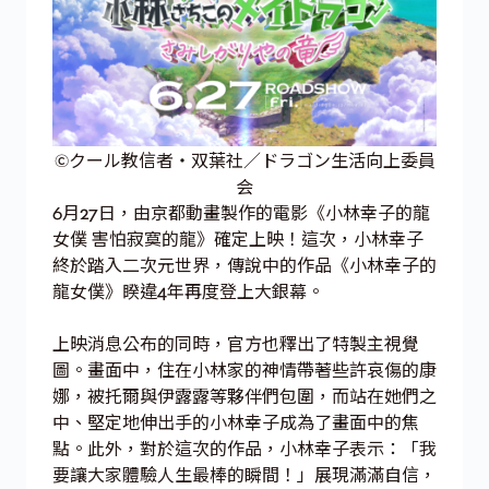
©クール教信者・双葉社／ドラゴン生活向上委員
会
6月27日，由京都動畫製作的電影《小林幸子的龍
女僕 害怕寂寞的龍》確定上映！這次，小林幸子
終於踏入二次元世界，傳說中的作品《小林幸子的
龍女僕》睽違4年再度登上大銀幕。
上映消息公布的同時，官方也釋出了特製主視覺
圖。畫面中，住在小林家的神情帶著些許哀傷的康
娜，被托爾與伊露露等夥伴們包圍，而站在她們之
中、堅定地伸出手的小林幸子成為了畫面中的焦
點。此外，對於這次的作品，小林幸子表示：「我
要讓大家體驗人生最棒的瞬間！」展現滿滿自信，