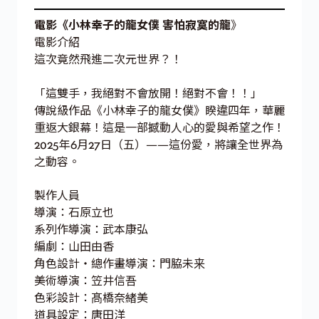
電影《小林幸子的龍女僕 害怕寂寞的龍
》
電影介紹
這次竟然飛進二次元世界？！
「這雙手，我絕對不會放開！絕對不會！！」
傳說級作品《小林幸子的龍女僕》睽違四年，華麗
重返大銀幕！這是一部撼動人心的愛與希望之作！
2025年6月27日（五）——這份愛，將讓全世界為
之動容。
製作人員
導演：石原立也
系列作導演：武本康弘
編劇：山田由香
角色設計・總作畫導演：門脇未来
美術導演：笠井信吾
色彩設計：髙橋奈緒美
道具設定：唐田洋