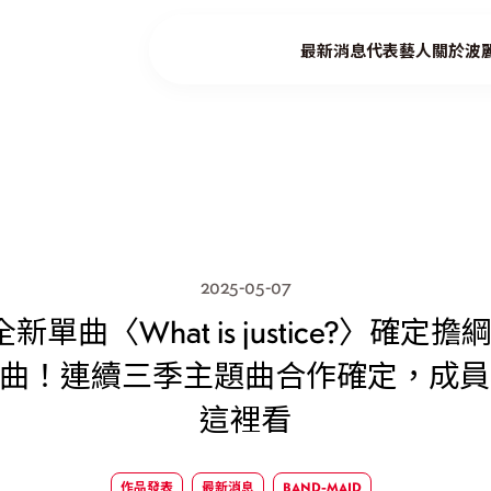
最新消息
代表藝人
關於波
2025-05-07
D全新單曲〈What is justice?〉確
曲！連續三季主題曲合作確定，成員小
這裡看
作品發表
最新消息
BAND-MAID