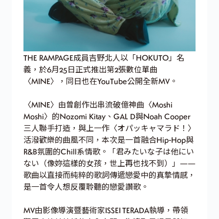
THE RAMPAGE成員吉野北人以「HOKUTO」名
義，於6月25日正式推出第2張數位單曲
〈MINE〉，同日也在YouTube公開全新MV。
〈MINE〉由曾創作出串流破億神曲〈Moshi
Moshi〉的Nozomi Kitay、GAL D與Noah Cooper
三人聯手打造，與上一作〈オパッキャマラド！〉
活潑歡樂的曲風不同，本次是一首融合Hip-Hop與
R&B氛圍的Chill系情歌。「君みたいな子は他にい
ない（像妳這樣的女孩，世上再也找不到）」——
歌曲以直接而純粹的歌詞傳遞戀愛中的真摯情感，
是一首令人想反覆聆聽的戀愛讚歌。
MV由影像導演暨藝術家ISSEI TERADA執導，帶領