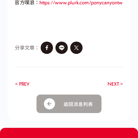
官方噗浪：
https://www.plurk.com/ponycanyontw
分享文章：
< PREV
NEXT >