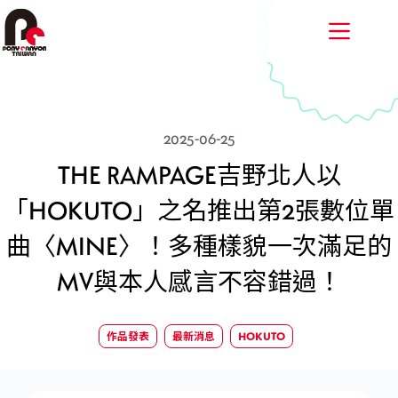
跳
至
主
要
內
容
2025-06-25
THE RAMPAGE吉野北人以
「HOKUTO」之名推出第2張數位單
曲〈MINE〉！多種樣貌一次滿足的
MV與本人感言不容錯過！
作品發表
最新消息
HOKUTO