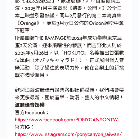
影《 我太受歡迎了，該怎麼辦？》中首度擔綱主
演。2025年1月主演電影《遺書，公開。》於全日
本上映並引發熱議。同年2月發行的第二本寫真集
《Orange》，更於3月17日公佈的Oricon週榜中奪
下冠軍。
所屬團體THE RAMPAGE於2024年成功舉辦東京巨
蛋2天公演、迎來飛躍性的發展。而吉野北人則於
2025年5月26日，以「HOKUTO」名義推出首張數
位單曲〈オパッキャマラド！〉，正式展開個人音
樂活動。除了過往的表現力外，他在音樂上的新挑
戰亦備受矚目。
歡迎追蹤波麗佳音娛樂各個社群媒體，我們將會帶
來更多最新、關於音樂、動漫、藝人的中文情報！
波麗佳音娛樂
官方Facebook：
https://www.facebook.com/PONYCANYONTW
官方IG：
https://www.instagram.com/ponycanyon_taiwan/