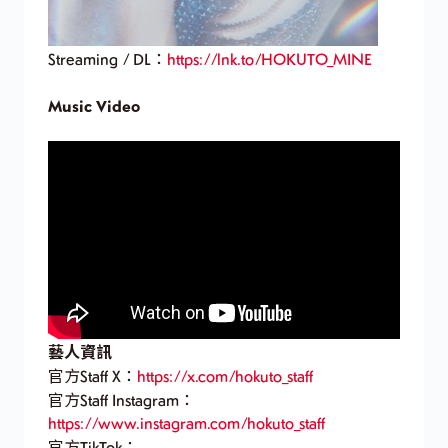
Streaming / DL：
https://lnk.to/HOKUTO_MINE
Music Video
藝人資訊
官方Staff X：
https://x.com/hokuto_staff
官方Staff Instagram：
https://www.instagram.com/hokuto_staff
官方TikTok：