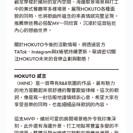
觀眾穿梭於繽紛的室內空間、海邊取景場景與打工
中的美式餐廳等多樣場景，展現HOKUTO各種面
貌的同時，也將歌曲所蘊含的率真情感完整呈現。
推薦樂迷務必搭配MV一同欣賞，沉浸於這首貼近
內心的戀曲世界。
關於HOKUTO今後的活動情報，將透過官方
TikTok、Instagram與X帳號持續更新。敬請密切關
注HOKUTO未來的音樂企劃與動態！
HOKUTO 感言
〈MINE〉是一首帶有R&B氛圍的作品，最有魅力
的地方是聽起來很舒適的聲響跟旋律線。這次的歌
詞，像是寫一封信般地謹慎傾訴心意，希望大家在
享受音樂的同時，也能細細品味歌詞的內容。
這支MV中，繽紛可愛的房間場景格外令我印象深
刻，此外還有海邊外景、打工地點等豐富多變的不
同場面。整體呈現出療癒又時髦的視覺世界觀，我