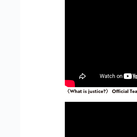
〈What is justice?〉
Official Te