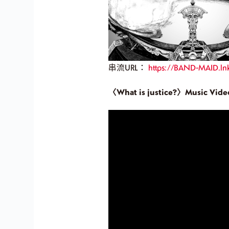
串流URL：
https://BAND-MAID.lnk
〈What is justice?〉
Music Vide