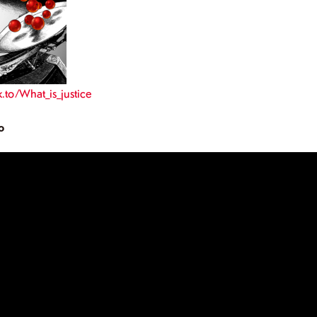
.to/What_is_justice
o