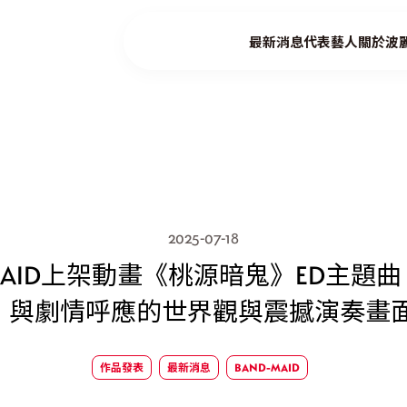
最新消息
代表藝人
關於波
2025-07-18
MAID上架動畫《桃源暗鬼》ED主題曲〈W
ce?〉！與劇情呼應的世界觀與震撼演奏畫
作品發表
最新消息
BAND-MAID