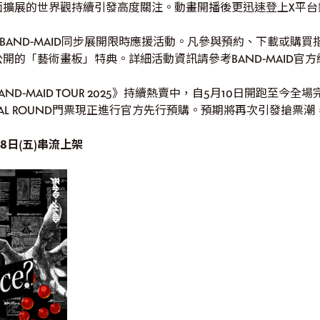
面擴展的世界觀持續引發高度關注。動畫開播後更迅速登上X平台
e?〉發行，BAND-MAID同步展開限時應援活動。凡參與預約、下載
開的「藝術畫板」特典。詳細活動資訊請參考BAND-MAID官
D-MAID TOUR 2025》持續熱賣中，自5月10日開跑至今
AL ROUND門票現正進行官方先行預購。預期將再次引發搶票
7月18日(五)串流上架