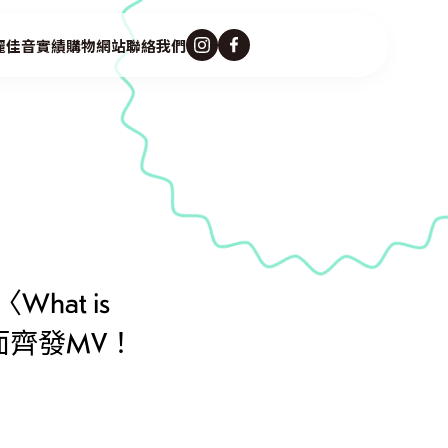
麗佳音
實績
購物網站
聯絡我們
hat is
面齊發MV！