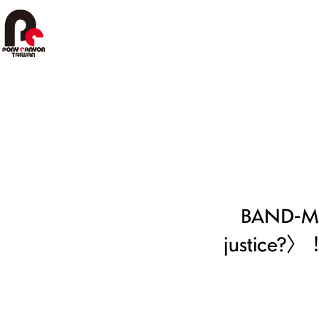
跳
至
主
要
內
容
BAND-
justi