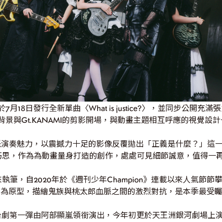
於7月18日發行全新單曲〈What is justice?〉，並同步公
景與Gt.KANAMI的剪影開場，與動畫主題相互呼應的視覺設
貫的硬派演奏魅力，以震撼力十足的影像反覆拋出「正義是什麼？」
巧思，作為為動畫量身打造的創作，處處可見細節誠意，值得一
筆，自2020年於《週刊少年Champion》連載以來人氣節
說為原型，描繪鬼族與桃太郎血脈之間的激烈對抗，是本季最受
舞台劇第一彈由阿部顯嵐領銜演出，今年初更於天王洲銀河劇場上演