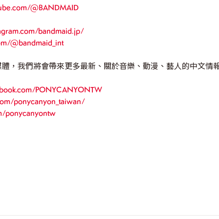
utube.com/@BANDMAID
tagram.com/bandmaid.jp/
com/@bandmaid_int
媒體，我們將會帶來更多最新、關於音樂、動漫、藝人的中文情
acebook.com/PONYCANYONTW
.com/ponycanyon_taiwan/
om/ponycanyontw