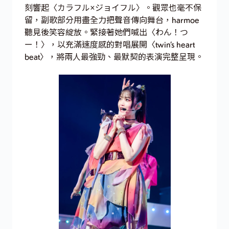
刻響起〈カラフル×ジョイフル〉。觀眾也毫不保
留，副歌部分用盡全力把聲音傳向舞台，harmoe
聽見後笑容綻放。緊接著她們喊出〈わん！つ
ー！〉，以充滿速度感的對唱展開〈twin’s heart
beat〉，將兩人最強勁、最默契的表演完整呈現。