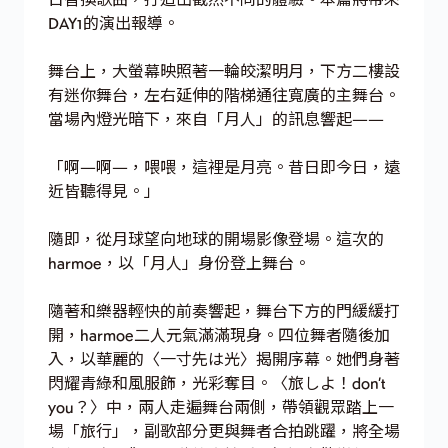
DAY1的演出報導。
舞台上，大螢幕映照著一輪皎潔明月，下方二樓設
有迷你舞台，左右延伸的階梯通往寬廣的主舞台。
當場內燈光暗下，來自「月人」的訊息響起——
「啊—啊—，喂喂，這裡是月亮。昔日即今日，遠
近皆聽得見。」
隨即，從月球望向地球的開場影像登場。這次的
harmoe，以「月人」身份登上舞台。
隨著和樂器輕快的前奏響起，舞台下方的門緩緩打
開，harmoe二人元氣滿滿現身。四位舞者隨後加
入，以華麗的〈一寸先は光〉揭開序幕。她們身著
閃耀青綠和風服飾，光彩奪目。〈旅しよ！don’t
you？〉中，兩人走遍舞台兩側，帶領觀眾踏上一
場「旅行」，副歌部分更與舞者合拍跳躍，將全場