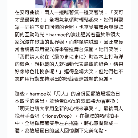
在安可曲後，兩人一邊喘著氣一邊笑著說：「安可
才是最累的！」全場氣氛頓時輕鬆起來。她們與觀
眾一同拍下夏日回憶的合照，也享受著舞台與觀眾
間的互動時光。harmoe的演出通常著重於帶領大
家沉浸在歌曲的世界觀，而非單純喊聲，因此成員
常會請觀眾用螢光棒來營造舞台氛圍。她們笑說：
「我們請大家在〈縁のまにまに〉時基本上打海洋
的藍色，想挑戰的人就揮動代表烏龜的綠色，結果
好像綠色比較多呢！」逗得全場大笑，但她們也不
忘向用行動支持演出的粉絲表達誠摯的感謝。
隨後，harmoe以「月人」的身份回顧這場巡遊日
本四季的演出，並預告DAY2的歌單將大幅更換：
「明天也請大家用全新的心情來享受。」最後兩人
挽著手合唱〈HoneyDrop〉，在觀眾的熱烈拍手
中，全場揮舞著雙手左右搖擺，將心意凝聚成一
體，為這場夏日的盛大回憶劃下完美句點。