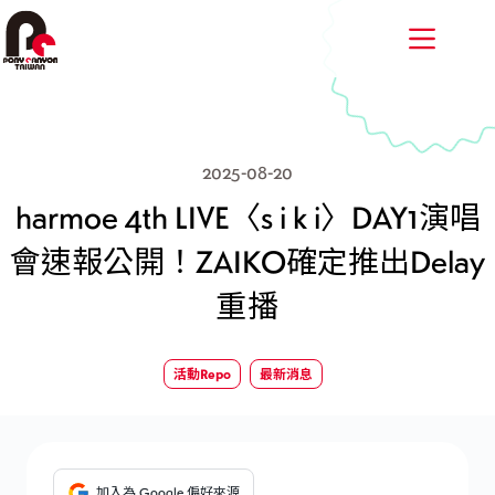
跳
至
主
要
內
容
2025-08-20
harmoe 4th LIVE〈s i k i〉DAY1演唱
會速報公開！ZAIKO確定推出Delay
重播
活動Repo
最新消息
加入為 Google 偏好來源