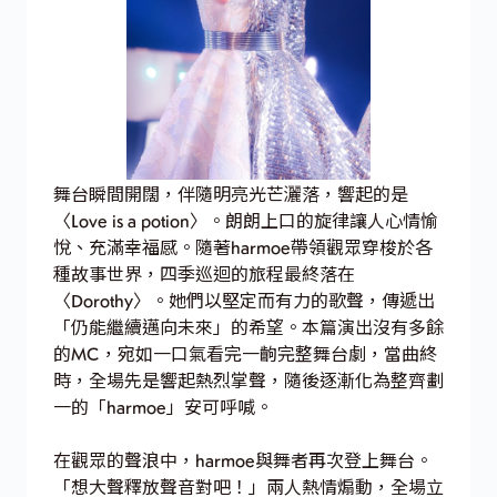
舞台瞬間開闊，伴隨明亮光芒灑落，響起的是
〈Love is a potion〉。朗朗上口的旋律讓人心情愉
悅、充滿幸福感。隨著harmoe帶領觀眾穿梭於各
種故事世界，四季巡迴的旅程最終落在
〈Dorothy〉。她們以堅定而有力的歌聲，傳遞出
「仍能繼續邁向未來」的希望。本篇演出沒有多餘
的MC，宛如一口氣看完一齣完整舞台劇，當曲終
時，全場先是響起熱烈掌聲，隨後逐漸化為整齊劃
一的「harmoe」安可呼喊。
在觀眾的聲浪中，harmoe與舞者再次登上舞台。
「想大聲釋放聲音對吧！」兩人熱情煽動，全場立