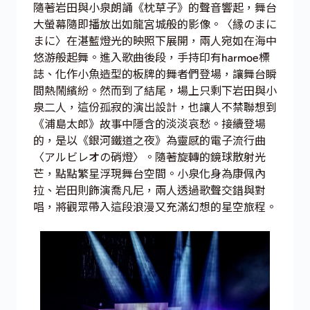
隨著岩田與小泉朗誦《枕草子》的聲音響起，舞台
大螢幕隨即播放出如龍宮城般的影像。〈縁のまに
まに〉在湛藍燈光的映照下展開，兩人宛如在海中
悠游般起舞。進入歌曲後段，手持印有harmoe標
誌、化作小魚造型的板牌的舞者們登場，讓舞台瞬
間熱鬧繽紛。然而到了結尾，場上只剩下岩田與小
泉二人，這份孤寂的演出設計，也讓人不禁聯想到
《浦島太郎》故事中隱含的淡淡哀愁。接續登場
的，是以《銀河鐵道之夜》為靈感的電子流行曲
〈アルビレオの硝燈〉。隨著旋轉的鏡球散射光
芒，點點繁星浮現舞台空間。小泉化身為康佩內
拉、岩田則飾演喬凡尼，兩人透過歌聲交錯與對
唱，將觀眾帶入這段浪漫又充滿幻想的星空旅程。