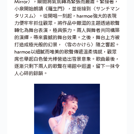
Mirror〉，瞬間將氣氛轉為緊張而嚴肅。緊接著，
小泉開始朗讀《羅生門》，並銜接到〈サンチマン
タリスム〉。從開唱一刻起，harmoe強大的表現
力便牢牢抓住觀眾，將作品中艱澀的主題透過歌聲
轉化為舞台表演，極具張力。兩人與舞者共同構築
的演繹，帶來震撼的舞台效果。之後，舞台上方被
打造成極光般的幻景，〈雪のかけら〉隨之響起。
harmoe以細膩而唯美的歌聲傳遞溫柔情感，觀眾
席也舉起白色螢光棒營造出雪景意象。歌曲最後，
逐漸只剩下兩人的歌聲在場館中迴盪，留下一抹令
人心碎的餘韻。