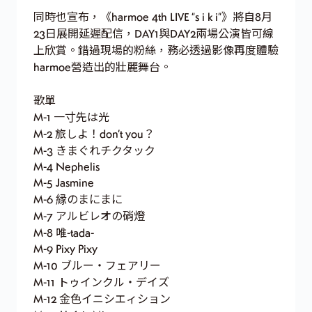
同時也宣布，《harmoe 4th LIVE “s i k i”》將自8月
23日展開延遲配信，DAY1與DAY2兩場公演皆可線
上欣賞。錯過現場的粉絲，務必透過影像再度體驗
harmoe營造出的壯麗舞台。
歌單
M-1 ⼀⼨先は光
M-2 旅しよ！don’t you？
M-3 きまぐれチクタック
M-4 Nephelis
M-5 Jasmine
M-6 縁のまにまに
M-7 アルビレオの硝燈
M-8 唯-tada-
M-9 Pixy Pixy
M-10 ブルー・フェアリー
M-11 トゥインクル・デイズ
M-12 ⾦⾊イニシエィション