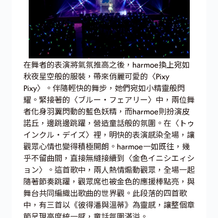
在舞者的表演將氣氛推高之後，harmoe換上宛如
秋夜星空般的服裝，帶來俏麗可愛的〈Pixy
Pixy〉。伴隨輕快的舞步，她們宛如小精靈般閃
耀。緊接著的〈ブルー・フェアリー〉中，兩位舞
者化身羽翼閃動的藍色妖精，而harmoe則扮演皮
諾丘，邊跳邊跳躍，營造童話般的氛圍。在〈トゥ
インクル・デイズ〉裡，明快的表演感染全場，讓
觀眾心情也變得積極開朗。harmoe一如既往，幾
乎不留曲間，直接無縫接續到〈金色イニシエィシ
ョン〉。這首歌中，兩人熱情煽動觀眾，全場一起
隨著節奏跳躍，觀眾席也被金色的應援棒點亮，與
舞台共同編織出歌曲的世界觀。此段落的四首歌
中，有三首以《彼得潘與溫蒂》為靈感，讓整個章
節呈現高度統一感，童話氛圍滿溢。