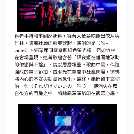
舞者手持和傘翩然起舞，舞台大螢幕映照出皎月與
竹林。隨著壯麗的前奏響起，演唱的是〈唯 -
tada-〉。觀眾席同樣舉起綠色螢光棒，宛如竹林
在會場重現。這首歌蘊含著「輝夜姬在離開地球時
的依戀與不捨」，情感層層堆疊。歌曲中段，伴隨
強烈的電子節拍，雷射光在空間中狂亂閃爍，彷彿
將內心的不安與動盪具象化。最終，她們留下哀切
的一句〈それだけでいいの 唯..〉，便消失在舞
台後方的門扉之中，將餘韻深深烙印在觀眾心底。