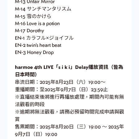
M-13 Unfair Mirror
M-14 サンチマンタリスム
M-15 雪のかけら
M-16 Love is a potion
M-17 Dorothy
EN-1 カラフル×ジョイフル
EN-2 twin’s heart beat
EN-3 Honey Drop
harmoe 4th LIVE「s i k i」Delay播放資訊（皆為
日本時間）
串流日期：2025年8月23日（六）19:00〜
重播期間：至2025年9月7日（日）23:59止
※直播結束後將進行再播放處理，期間內可能有無
法觀看的時段
※逾期將無法觀看，請務必預留時間完成申請與觀
賞
售票期間：2025年8月20日（三）19:00 ～ 2025年
9月7日（日）19:00