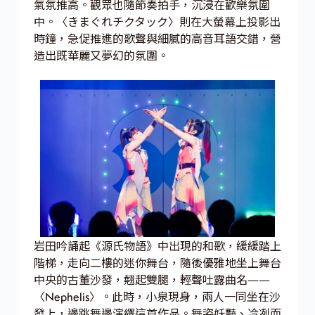
氣氛推高。觀眾也隨節奏拍手，沉浸在歡樂氛圍
中。〈きまぐれチクタック〉則在大螢幕上投影出
時鐘，急促推進的歌聲與細膩的高音耳語交錯，營
造出既華麗又夢幻的氛圍。
岩田吟誦起《源氏物語》中出現的和歌，緩緩踏上
階梯，走向二樓的迷你舞台，隨後優雅地坐上舞台
中央的古董沙發，翹起雙腿，輕聲吐露曲名——
〈Nephelis〉。此時，小泉現身，兩人一同坐在沙
發上，邊跳舞邊演繹這首作品。舞姿妖豔、冷冽而