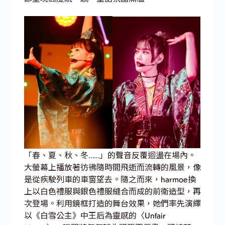
「春、夏、秋、冬……」的聲音反覆迴盪在場內。
大螢幕上播放著彷彿隨時間飛逝而流轉的風景，像
是從疾駛列車的車窗望去。隨之而來，harmoe換
上以白色禮服與銀色禮服縫合而成的前衛造型，再
次登場。利用鏡框打造的舞台效果，她們率先演繹
以《白雪公主》中王后為靈感的〈Unfair