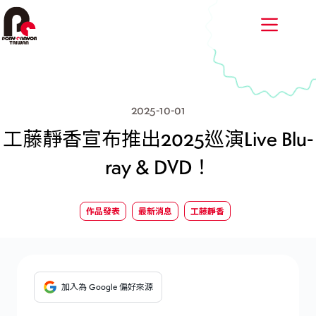
跳
至
主
要
內
容
2025-10-01
工藤靜香宣布推出2025巡演Live Blu-
ray & DVD！
作品發表
最新消息
工藤靜香
加入為 Google 偏好來源