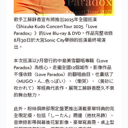
歌手工藤靜香宣布將推出2025年全國巡演
《Shizuka Kudo Concert Tour 2025「Love
Paradox」》的Live Blu-ray & DVD。作品完整收錄
8月30日於大宮Sonic City舉辦的巡演最終場演
出。
本次巡演以7月發行的中島美雪翻唱專輯《Love
Paradox》為核心，走遍全國12個城市。影像作品
不僅收錄〈Love Paradox〉的翻唱曲目，也囊括了
〈MUGO・ん…色っぽい〉、〈慟哭〉、〈黃砂に
吹かれて〉等經典代表作，展現工藤靜香歷久不衰
的舞台魅力。
此外，粉絲俱樂部限定盤更推出滿載豪華特典的完
全限定版，包括「しーたん」周邊（抱枕吊飾）、
音樂錄影帶與幕後花絮影像、豪華寫真冊、桌上型