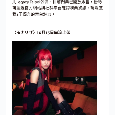
北Legacy Taipei公演。目前門票已開放販售，粉絲
可透過官方網站與社群平台確認購票資訊，現場感
受a子獨有的舞台魅力。
〈モナリザ〉10月15日串流上架