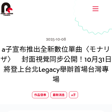
跳
至
主
要
內
容
2025-10-08
a子宣布推出全新數位單曲〈モナリ
ザ〉 封面視覺同步公開！10月31日
將登上台北Legacy舉辦首場台灣專
場
作品發表
最新消息
a子