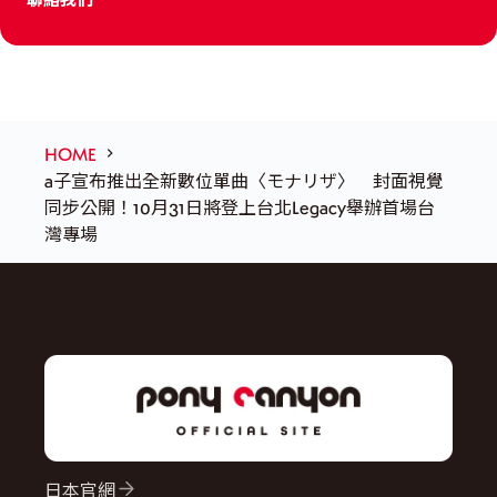
HOME
a子宣布推出全新數位單曲〈モナリザ〉 封面視覺
同步公開！10月31日將登上台北Legacy舉辦首場台
灣專場
日本官網