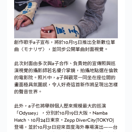
創作歌手a子宣布，將於10月15日推出全新數位單
曲〈モナリザ〉，並同步公開單曲封面視覺。
此次封面由多次與a子合作、負責她的宣傳照與巡
演視覺的攝影師若名優介掌鏡，拍攝地點選在倫敦
的電影院。照片中，a子與觀眾一同坐在座位間的
畫面極具氛圍感，令人好奇這首新作將呈現出怎樣
的聲音世界。
此外，a子也將舉辦個人歷來規模最大的巡演
「Odyssey」，分別於10月19日大阪・Namba
Hatch、10月24日東京・Zepp DiverCity(TOKYO)
登場，並於10月31日迎來首度海外專場演出——台