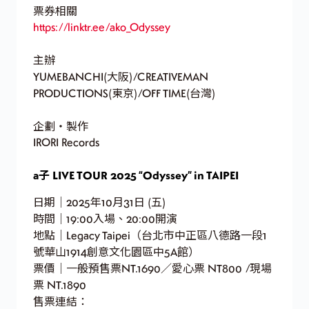
票券相關
https://linktr.ee/ako_Odyssey
主辦
YUMEBANCHI(大阪)/CREATIVEMAN
PRODUCTIONS(東京)/OFF TIME(台灣)
企劃・製作
IRORI Records
a子 LIVE TOUR 2025 “Odyssey” in TAIPEI
日期｜2025年10月31日 (五)
時間｜19:00入場、20:00開演
地點｜Legacy Taipei（台北市中正區八德路一段1
號華山1914創意文化園區中5A館）
票價｜一般預售票NT.1690／愛心票 NT800 /現場
票 NT.1890
售票連結：