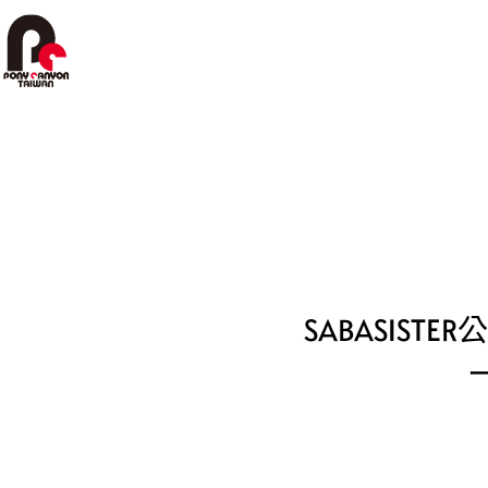
跳
至
主
要
內
容
SABASIS