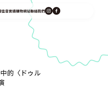
麗佳音
實績
購物網站
聯絡我們
！〉中的〈ドゥル
演