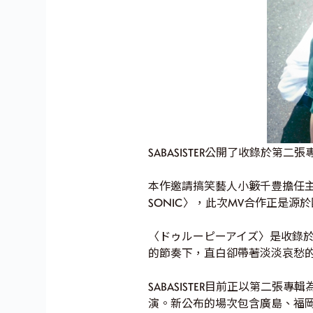
SABASISTER公開了收錄於第
本作邀請搞笑藝人小籔千豊擔任主演。
SONIC〉，此次MV合作正是
〈ドゥルーピーアイズ〉是收錄
的節奏下，直白卻帶著淡淡哀愁
SABASISTER目前正以第二張專輯為
演。新公布的場次包含廣島、福岡