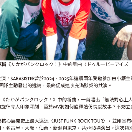
二張專輯《たかがパンクロック！》中的新曲〈ドゥルーピーアイズ（Dr
SABASISTER曾於2024、2025年連續兩年受邀參加由小籔主
源於團隊主動發出的邀請，最終促成這次充滿默契的共演。
於《たかがパンクロック！》中的新曲，一首唱出「無法對心上
的旋律令人印象深刻。至於MV將如何詮釋這份情感故事？不妨立
核心展開史上最大巡迴〈JUST PUNK ROCK TOUR〉，並剛宣布舉辦
、名古屋、大阪、仙台、新潟與東京，共7地8場演出。這次特別的