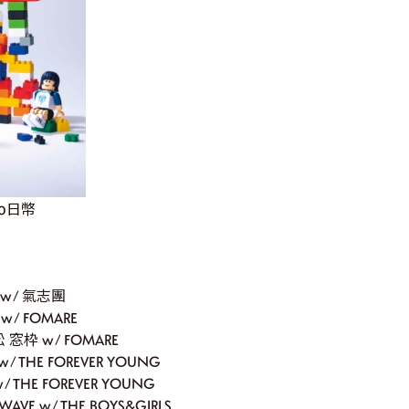
00日幣
T w/ 氣志團
 w/ FOMARE
松 窓枠 w/ FOMARE
w/ THE FOREVER YOUNG
/ THE FOREVER YOUNG
AVE w/ THE BOYS&GIRLS