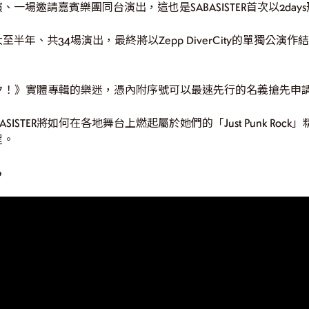
一場邀請嘉賓樂團同台演出，這也是SABASISTER首次以2da
、共34場演出，最終將以Zepp DiverCity的單獨公演作結。Fi
》實體專輯的樂迷，憑內附序號可以最速先行的名義搶先申請Final
ISTER將如何在各地舞台上燃起屬於她們的「Just Punk Ro
程。
o