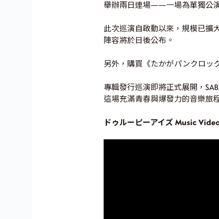
舉辦兩日連場——一場為單獨公演、
此次巡演自啟動以來，規模已擴大至半年
陣容將於日後公布。
另外，購買《たかがパンクロック！
專輯發行巡演即將正式展開，SABAS
這場充滿青春與爆發力的音樂旅
ドゥルーピーアイズ Music Vide