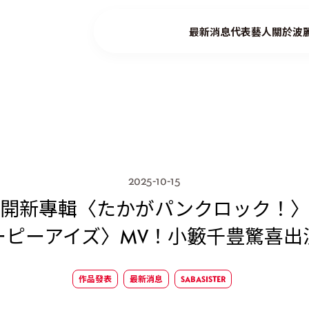
最新消息
代表藝人
關於波
2025-10-15
TER公開新專輯〈たかがパンクロック
ーピーアイズ〉MV！小籔千豊驚喜出
作品發表
最新消息
SABASISTER