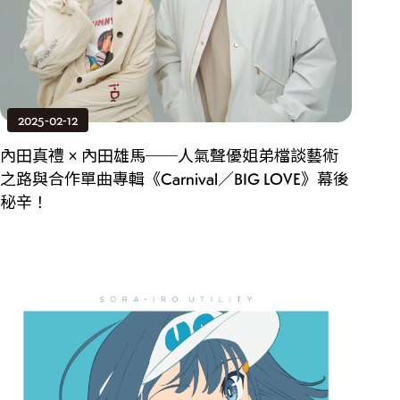
2025-02-12
內田真禮 × 內田雄馬──人氣聲優姐弟檔談藝術
之路與合作單曲專輯《Carnival／BIG LOVE》幕後
秘辛！