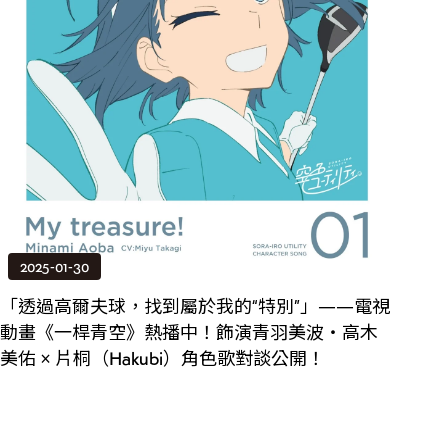
2025-01-30
「透過高爾夫球，找到屬於我的“特別”」——電視
動畫《一桿青空》熱播中！飾演青羽美波・高木
美佑 × 片桐（Hakubi）角色歌對談公開！