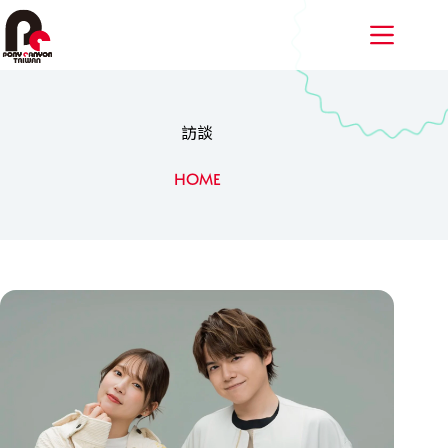
跳
至
主
要
內
容
訪談
HOME