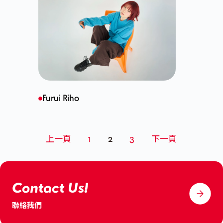
Furui Riho
文
上一頁
1
2
3
下一頁
章
分
頁
Contact Us!
聯絡我們