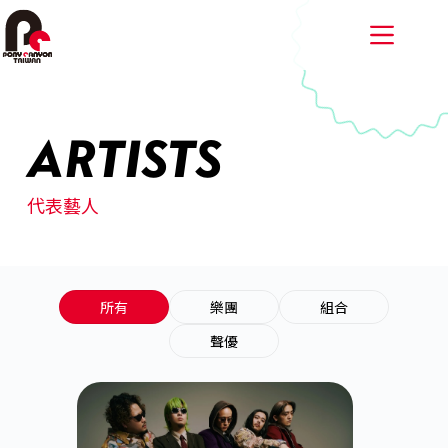
跳
至
主
要
內
容
ARTISTS
代表藝人
所有
樂團
組合
聲優