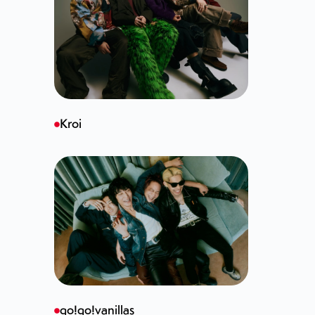
Kroi
go!go!vanillas