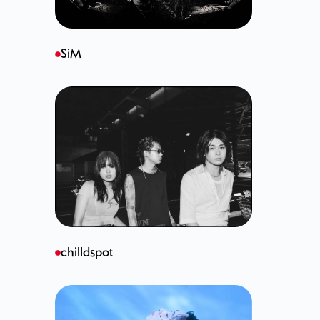
SiM
chilldspot