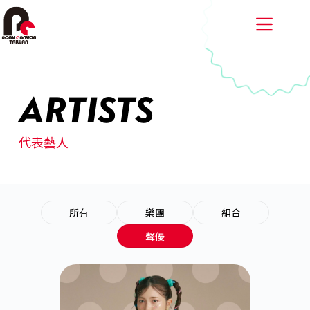
跳
至
主
要
內
容
ARTISTS
代表藝人
所有
樂團
組合
聲優