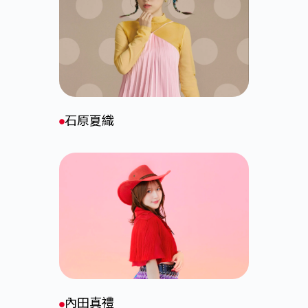
石原夏織
內田真禮