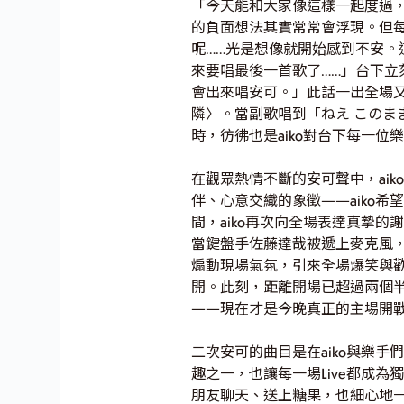
「今天能和大家像這樣一起度過
的負面想法其實常常會浮現。但
呢……光是想像就開始感到不安。
來要唱最後一首歌了……」台下立
會出來唱安可。」此話一出全場又
隣〉。當副歌唱到「ねえ この
時，彷彿也是aiko對台下每一
在觀眾熱情不斷的安可聲中，ai
伴、心意交織的象徵——aiko
間，aiko再次向全場表達真摯
當鍵盤手佐藤達哉被遞上麥克風
煽動現場氣氛，引來全場爆笑與歡
開。此刻，距離開場已超過兩個半
——現在才是今晚真正的主場開
二次安可的曲目是在aiko與樂
趣之一，也讓每一場Live都成
朋友聊天、送上糖果，也細心地一