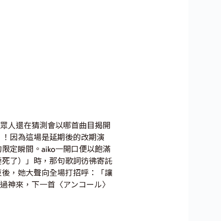
在眾人還在猜測會以哪首曲目揭開
〉！因為這場是延期後的改期演
定瞬間。aiko一開口便以飽滿
要死了）」時，那句歌詞彷彿寄託
束後，她大聲向全場打招呼：「讓
緩過神來，下一首〈アンコール〉