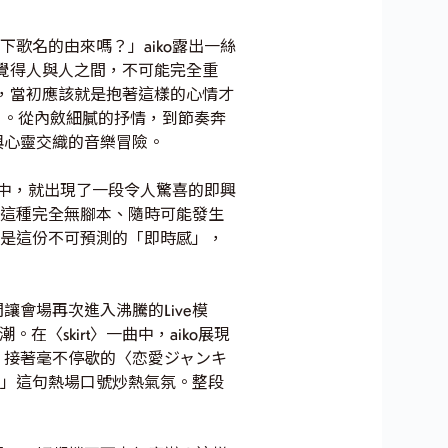
歌名的由來嗎？」aiko露出一絲
覺得人與人之間，不可能完全重
，當初應該就是抱著這樣的心情才
〉。從內斂細膩的抒情，到節奏奔
與心靈交織的音樂冒險。
出中，就出現了一段令人驚喜的即興
！這種完全無腳本、隨時可能發生
正是這份不可預測的「即時感」，
會場再次進入沸騰的Live模
〈skirt〉一曲中，aiko展現
！接著毫不停歇的〈恋愛ジャンキ
！」這句熱場口號炒熱氣氛。整段