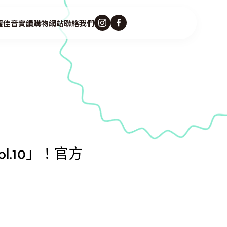
麗佳音
實績
購物網站
聯絡我們
ol.10」！官方