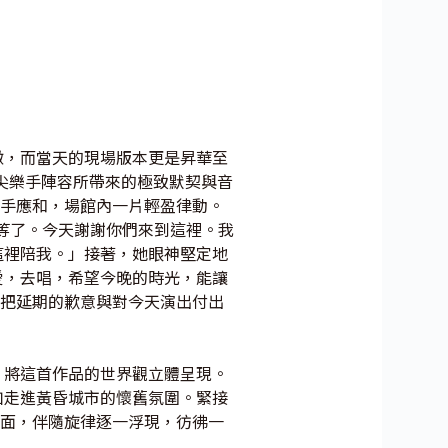
徵，而當天的現場版本更是昇華至
頂尖樂手陣容所帶來的極致默契與音
拍手應和，場館內一片輕盈律動。
久等了。今天謝謝你們來到這裡。我
這裡陪我。」接著，她眼神堅定地
愛，去唱，希望今晚的時光，能讓
o把延期的歉意與對今天演出付出
，將這首作品的世界觀立體呈現。
如走進黃昏城市的懷舊氛圍。緊接
畫面，伴隨旋律逐一浮現，彷彿一