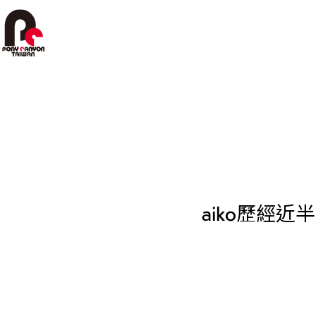
跳
至
主
要
內
容
aiko歷經近半