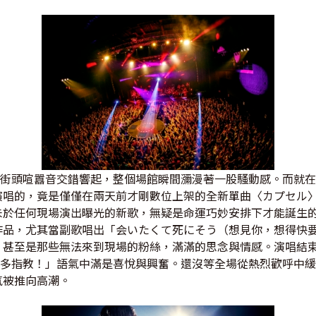
唱與街頭喧囂音交錯響起，整個場館瞬間瀰漫著一股騷動感。而就
演唱的，竟是僅僅在兩天前才剛數位上架的全新單曲〈カプセル
於任何現場演出曝光的新歌，無疑是命運巧妙安排下才能誕生的限
作品，尤其當副歌唱出「会いたくて死にそう（想見你，想得快
，甚至是那些無法來到現場的粉絲，滿滿的思念與情感。演唱結
請多多指教！」語氣中滿是喜悅與興奮。還沒等全場從熱烈歡呼中
氣被推向高潮。