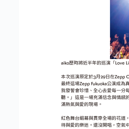
aiko歷時將近半年的巡演「Love Li
本次巡演原定於3月29日在Zepp 
最終這場Zepp Fukuoka
我發誓會珍惜、全心去愛每一分
聽。」這是一場充滿信念與情感的最終
滿熱氣與愛的現場。
紅色舞台緞幕與貫穿全場的花道，
待與愛的樂迷。還沒開唱，空氣