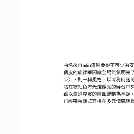
曲名來自aiko演唱會避不可少
俏皮的旋律瞬間讓全場氣氛明亮
ン〉，則一轉風格，以冷冽俐落的
站在被紅色聚光燈照亮的舞台中央時
雖以豪邁厚實的樂團編制為基調，
已經帶領觀眾穿梭在多元情感與