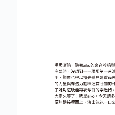
場燈漸暗，隨著aiko的鼻音哼
序幕時，沒想到——現場第一首
出，觀眾也得以搶先聽見這首尚未
的力量與穿透力詮釋這首壯闊的
了她對這晚能再次聚首的樂迷們
大家久等了！我是aiko，今天
便無縫接續而上，演出氣氛一口