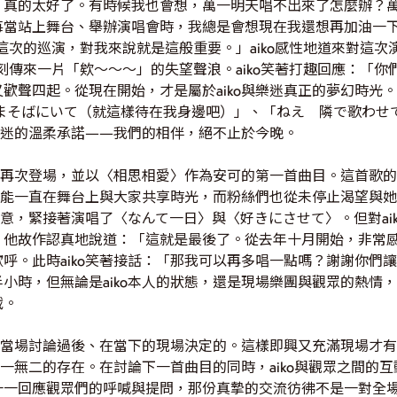
，真的太好了。有時候我也會想，萬一明天唱不出來了怎麼辦？
每當站上舞台、舉辦演唱會時，我總是會想現在我還想再加油一
這次的巡演，對我來說就是這般重要。」aiko感性地道來對這
刻傳來一片「欸～～～」的失望聲浪。aiko笑著打趣回應：「
歡聲四起。從現在開始，才是屬於aiko與樂迷真正的夢幻時光
ままそばにいて（就這樣待在我身邊吧）」、「ねえ 隣で歌わせ
位樂迷的溫柔承諾——我們的相伴，絕不止於今晚。
ko再次登場，並以〈相思相愛〉作為安可的第一首曲目。這首歌
希望能一直在舞台上與大家共享時光，而粉絲們也從未停止渴望與
的謝意，緊接著演唱了〈なんて一日〉與〈好きにさせて〉。但對ai
，他故作認真地說道：「這就是最後了。從去年十月開始，非常感
呼。此時aiko笑著接話：「那我可以再多唱一點嗎？謝謝你們
小時，但無論是aiko本人的狀態，還是現場樂團與觀眾的熱情
戰。
手們當場討論過後、在當下的現場決定的。這樣即興又充滿現場才有的
為獨一無二的存在。在討論下一首曲目的同時，aiko與觀眾之間的
一回應觀眾們的呼喊與提問，那份真摯的交流彷彿不是一對全場，