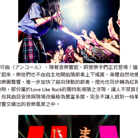
的安可曲〈アンコール〉，隨著音樂響起，銅管樂手們正式登場！
了起來，樂迷們也不由自主地開始隨節奏上下搖擺，身體自然地
樂團聲響，進一步加快了縱向律動的節奏。燈光也同步轉為紅與粉
，那份屬於Love Like Rock的獨特氣場隨之浮現，讓人不
但其曲目安排與現場改編極為豐富多變，完全不讓人感到一絲單調
聲響交織出的音樂風景之中。