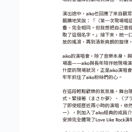
演出途中，aiko也回應了來自
靦腆地笑說：「（第一次現場唱
疊、完全相同。但我想把自己曾
取了這個名字。」接下來，她一口
放的搖滾，再到清新爽朗的旋律
aiko的演唱會，除了音樂本身
場面——aiko與長年陪伴她現
什麼的現場狀況，正是aiko演
牢牢抓住了aiko粉絲們的心。
在這段輕鬆歡樂的氣氛後，舞台隨
式。緊接著〈まさか夢〉、〈プラマイ
了即使經歷近兩小時的演唱，依
ー〉，則加入了aiko經典的成
安排完全體現了Love Like Ro