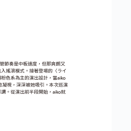
儘管節奏是中板速度，但那爽朗又
進入搖滾模式。接著登場的〈ライ
色系為主的演出設計，當aiko
禁屏息凝視，深深被她吸引。本次巡演
。從演出前半段開始，aiko就