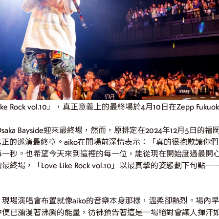
ke Rock vol.10」，真正意義上的最終場於4月10日在Zepp Fuku
Osaka Bayside迎來最終場，然而，原排定在2024年12月5日
公演成為真正的巡演最終章。aiko在開場前深情表示：「真的很抱歉讓
每一秒。也希望今天來到這裡的每一位，能從現在開始度過最開
場，「Love Like Rock vol.10」以最真摯的姿態劃下
現場演唱會布置就像aiko的音樂本身那樣，溫柔卻熱烈。場內
中便已瀰漫著沸騰的能量，彷彿預告著這是一場絕對會讓人揮汗