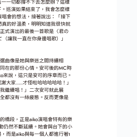
萬一一切都撐不下去怎麼辦？這樣
下。巡演如果結束了，我會怎麼樣
次演唱會的想法，接著說出：「接下
你們真的好溫柔，明明知道我很快就
。正式演出的最後一首歌是〈君の
て（讓我一直在你身邊唱歌）」
的選曲像是她與樂迷之間持續相
她同在的那份心情。安可後的MC時
ko來說，這只是安可的序章而已。
謝大家……才怪啦哈哈哈哈哈！」
讓我繼續唱！」二次安可就此展
，全都沒有一絲疲態。反而更像是
橋段，正是aiko演唱會特有的樂
互動仍然不斷延續。她會與台下的小
而是aiko與每一個人都進行著1