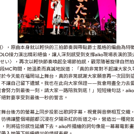
痕〉，原曲本身就以輕快的三拍節奏與帶點爵士風格的編曲為特
OLO接力演出精彩絕倫，讓人深刻感受到支撐aiko現場表演的
しのせい〉，再次以輕快節奏喚起全場節拍感，觀眾隨著旋律自然
第一段MC時間，她溫柔而真誠地說道：「真的非常對不起讓大家
終於今天能在福岡站上舞台，真的非常感謝大家願意再一次回到
，不讓自己留下遺憾。我也在此向大家保證——我會用盡全力去
會努力到最後一刻，請大家一路陪我到底！」短短幾句話，aik
下絕對要享受到最後一秒的誓言。
在舞台後方的螢幕上同步投影出歌詞字幕，視覺與音樂相互交織
，彷彿讓整個場館都沉浸在夕陽染紅的街道之中，營造出一種宛
，則將這份感性延續下去。aiko所描繪的詞句像是一幕幕電影
眾帶入她筆下所編織出的情感長廊。