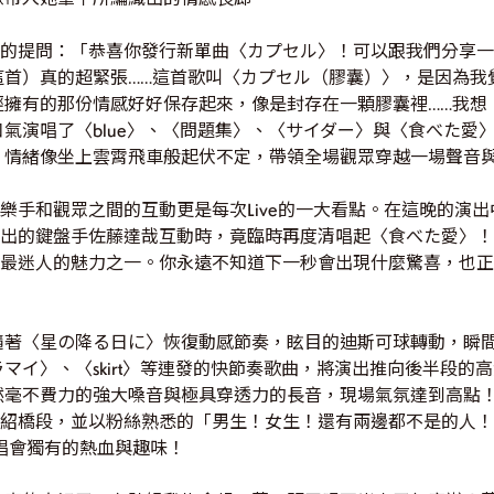
觀眾的提問：「恭喜你發行新單曲〈カプセル〉！可以跟我們分享一下
這首）真的超緊張……這首歌叫〈カプセル（膠囊）〉，是因為我
經擁有的那份情感好好保存起來，像是封存在一顆膠囊裡……我想
氣演唱了〈blue〉、〈問題集〉、〈サイダー〉與〈食べた愛
，情緒像坐上雲霄飛車般起伏不定，帶領全場觀眾穿越一場聲音
，與樂手和觀眾之間的互動更是每次Live的一大看點。在這晚的演
場演出的鍵盤手佐藤達哉互動時，竟臨時再度清唱起〈食べた愛〉
唱會最迷人的魅力之一。你永遠不知道下一秒會出現什麼驚喜，也
著〈星の降る日に〉恢復動感節奏，眩目的迪斯可球轉動，瞬間讓
〉、〈skirt〉等連發的快節奏歌曲，將演出推向後半段的高潮。在
然毫不費力的強大嗓音與極具穿透力的長音，現場氣氛達到高點
員介紹橋段，並以粉絲熟悉的「男生！女生！還有兩邊都不是的人
ck演唱會獨有的熱血與趣味！