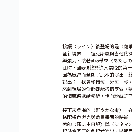
接續〈ライン〉後登場的是〈傷
全新境界——薩克斯風與吉他的S
樂張力。接著aiko帶來〈あた
此時，aiko也終於進入當晚的
因為感冒而延期了原本的演出，
說出：「我會珍惜每一分每一秒
來到現場的你們都能盡情享受。我
的情感傳遞給粉絲，也向粉絲許
接下來登場的〈鮮やかな街〉，
搭配橘色燈光與背景畫面的映襯
著的〈願い事日記〉與〈シネマ〉
場詩意濃厚的劇場式演出，將觀