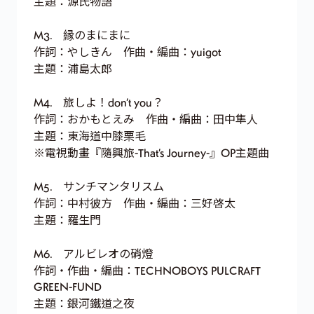
主題：源氏物語
M3. 縁のまにまに
作詞：やしきん 作曲・編曲：yuigot
主題：浦島太郎
M4. 旅しよ！don’t you？
作詞：おかもとえみ 作曲・編曲：田中隼人
主題：東海道中膝栗毛
※電視動畫『隨興旅-That’s Journey-』OP主題曲
M5. サンチマンタリスム
作詞：中村彼方 作曲・編曲：三好啓太
主題：羅生門
M6. アルビレオの硝燈
作詞・作曲・編曲：TECHNOBOYS PULCRAFT
GREEN-FUND
主題：銀河鐵道之夜