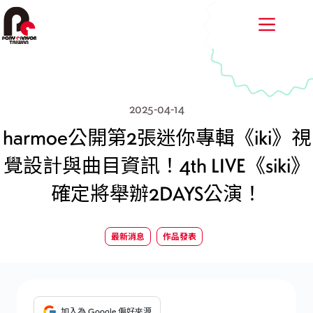
跳
至
主
要
內
容
2025-04-14
harmoe公開第2張迷你專輯《iki》視
覺設計與曲目資訊！4th LIVE《siki》
確定將舉辦2DAYS公演！
最新消息
作品發表
加入為 Google 偏好來源