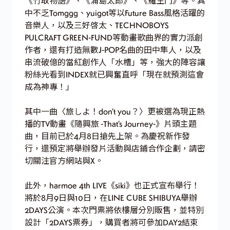
《竹取物語》、《浦島太郎》、《羅生門》等。其
中不乏Tomggg、yuigot等以Future Bass風格活躍的
音樂人，以及三好啓太、TECHNOBOYS
PULCRAFT GREEN-FUND等動畫歌曲界的實力派創
作者，還有打造無數J-POP名曲的田中隼人，以及
串流破億的當紅創作人「水槽」等，強大的陣容讓
粉絲光看到INDEX就已興奮直呼「現在就預測這會
成為神專！」
其中一曲〈旅しよ！don’t you？〉更被選為現正熱
播的TV動畫《隨興旅 -That’s Journey-》片頭主題
曲，目前已於4月8日搶先上架。為慶祝新作發
行，還預定將舉辦發片活動與店鋪合作企劃，請密
切關注官方網站與X。
此外，harmoe 4th LIVE《siki》也正式宣布舉行！
將於8月9日與10日，在LINE CUBE SHIBUYA舉辦
2DAYS公演。本次門票將依樓層分別販售，並特別
設計「2DAYS票券」，購買者將可參加DAY2結束