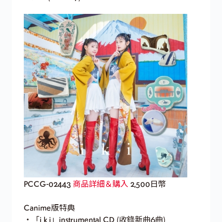
PCCG-02443
商品詳細＆購入
2,500日幣
Canime版特典
・「i k i」instrumental CD (收錄新曲6曲)