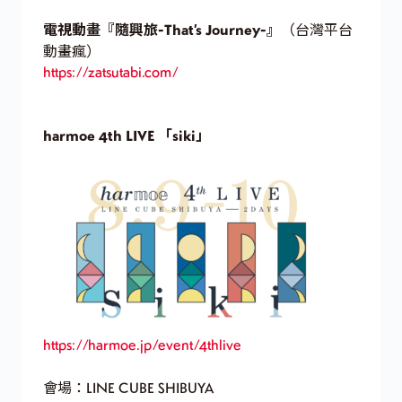
電視動畫『隨興旅-That’s Journey-』
（台灣平台
動畫瘋）
https://zatsutabi.com/
harmoe 4th LIVE 「siki」
https://harmoe.jp/event/4thlive
會場：LINE CUBE SHIBUYA