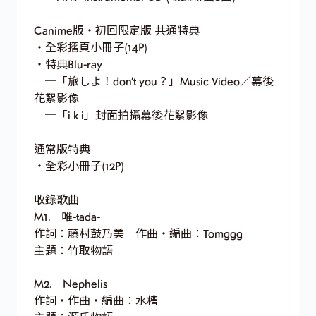
Canime版・初回限定版 共通特典
・全彩摺頁小冊子(14P)
・特典Blu-ray
─「旅しよ！don’t you？」Music Video／幕後
花絮影像
─「i k i」封面拍攝幕後花絮影像
通常版特典
・全彩小冊子(12P)
收錄歌曲
M1. 唯-tada-
作詞：藤村鼓乃美 作曲・編曲：Tomggg
主題：竹取物語
M2. Nephelis
作詞・作曲・編曲：水槽