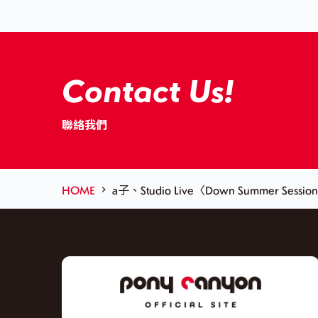
Contact Us!
聯絡我們
HOME
a子、Studio Live〈Down Summer Ses