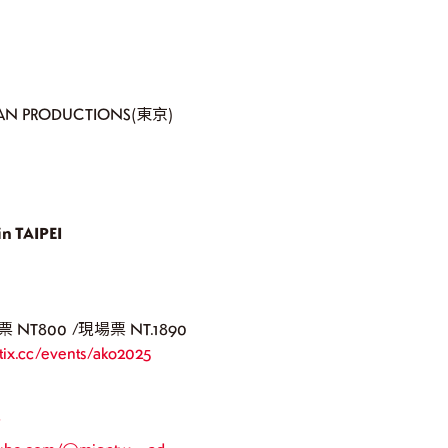
AN PRODUCTIONS(東京)
n TAIPEI
T800 /現場票 NT.1890
ktix.cc/events/ako2025