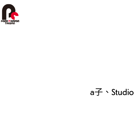
跳
至
主
要
內
容
a子、Studio