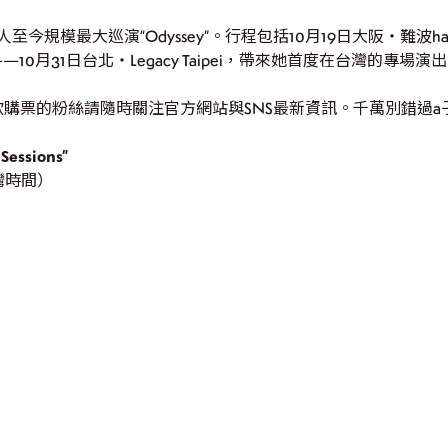
規模最大巡演“Odyssey”。行程包括10月19日大阪・難波hatch、
演——10月31日台北・Legacy Taipei，帶來她首度在台灣的專場演
購票的粉絲請隨時關注官方網站與SNS最新資訊。千萬別錯過a
Sessions”
台灣時間）