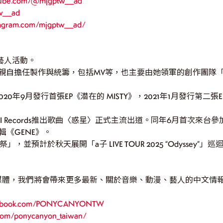
tube.com/@mjgptw___ad
w___ad
tagram.com/mjgptw___ad/
藝人活動。
親自擔任製作與統籌，包括MV等，也主要由她領軍的創作團隊「l
20年9月發行首張EP《潜在的 MISTY》，2021年1月發行第二張EP《
。
RI Records推出歌曲〈惑星〉正式主流出道。同年6月首次來台參加
輯《GENE》。
」，並預計於秋天展開「a子 LIVE TOUR 2025 “Odysse
媒體，我們將會帶來更多最新、關於音樂、動漫、藝人的中文情
acebook.com/PONYCANYONTW
.com/ponycanyon_taiwan/