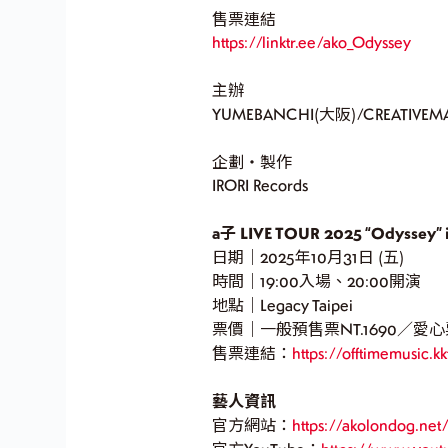
售票連結
https://linktr.ee/ako_Odyssey
主辦
YUMEBANCHI(大阪)/CREATIVEM
企劃・製作
IRORI Records
a子 LIVE TOUR 2025 “Odyssey” i
日期｜2025年10月31日 (五)
時間｜19:00入場、20:00開演
地點｜Legacy Taipei
票價｜一般預售票NT.1690／愛心票 N
售票連結：
https://offtimemusic.k
藝人資訊
官方網站：
https://akolondog.net/