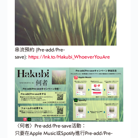
串流預約 (Pre-add/Pre-
save):
https://lnk.to/Hakubi_WhoeverYouAre
〈何者〉Pre-add/Pre-save活動：
只要在Apple Music或Spotify進行Pre-add/Pre-