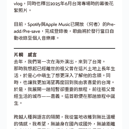
vlog，同時也釋出2025年6月台灣專場時的幕後花
絮照片。
目前，Spotify與Apple Music已開放〈何者〉的Pre-
add/Pre-save，完成登錄後，歌曲將於發行當日自
動收錄至個人音樂庫。
片桐 感言
去年，我們第一次在海外演出，來到了台灣。
那時我想起已經離世的祖父曾在這片土地上長年生
活，於是心中萌生了想更深入了解他的念頭。同
時，也讓我更加渴望再度回到我由衷喜愛的台灣。
於是，我展開一趟短暫卻重要的旅程，前往祖父曾
經生活的城市——嘉義。這首歌便在那趟旅程中誕
生。
跨越人種與語言的隔閡，我從當地收穫到無比溫暖
的情感。我希望，無論身在國內或國外，無論距離