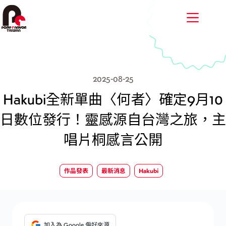
跳
至
主
要
內
容
2025-08-25
Hakubi全新單曲〈何者〉確定9月10
日數位發行！靈感源自台灣之旅，主
唱片桐感言公開
作品發表
最新消息
Hakubi
加入為 Google 偏好來源