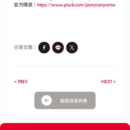
官方噗浪：
https://www.plurk.com/ponycanyontw
分享文章：
< PREV
NEXT >