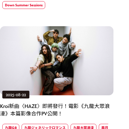
Down Summer Sessions
2025-08-22
Kroi新曲〈HAZE〉即將發行！電影《九龍大眾浪
漫》本篇影像合作PV公開！
九龍GR
九龍ジェネリックロマンス
九龍大眾浪漫
眉月