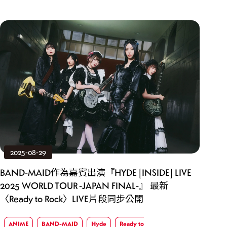
2025-08-29
BAND-MAID作為嘉賓出演『HYDE [INSIDE] LIVE
2025 WORLD TOUR -JAPAN FINAL-』 最新
〈Ready to Rock〉LIVE片段同步公開
ANIME
BAND-MAID
Hyde
Ready to