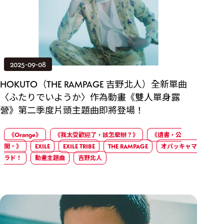
2025-09-08
HOKUTO（THE RAMPAGE 吉野北人）全新單曲
〈ふたりでいようか〉作為動畫《雙人單身露
營》第二季度片頭主題曲即將登場！
《Orange》
《我太受歡迎了，該怎麼辦？》
《遺書，公
開。》
EXILE
EXILE TRIBE
THE RAMPAGE
オパッキャマ
ラド！
動畫主題曲
吉野北人