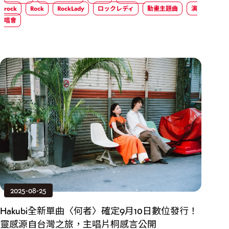
rock
Rock
RockLady
ロックレディ
動畫主題曲
演
唱會
2025-08-25
Hakubi全新單曲〈何者〉確定9月10日數位發行！
靈感源自台灣之旅，主唱片桐感言公開