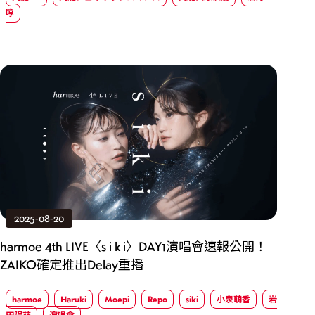
啍
2025-08-20
harmoe 4th LIVE〈s i k i〉DAY1演唱會速報公開！
ZAIKO確定推出Delay重播
harmoe
Haruki
Moepi
Repo
siki
小泉萌香
岩