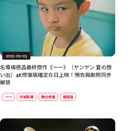
2025-09-03
名導楊德昌最終傑作《一一》（ヤンヤン 夏の想
い出）4K修復版確定在日上映！預告與劇照同步
解禁
一一
坎城影展
數位修復
楊德昌