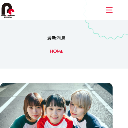
跳
至
主
要
內
容
最新消息
HOME