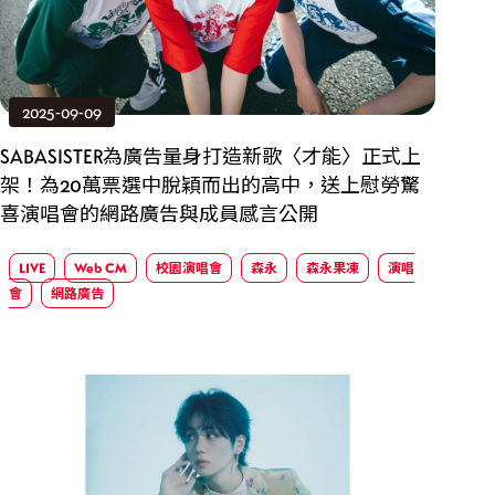
2025-09-09
SABASISTER為廣告量身打造新歌〈才能〉正式上
架！為20萬票選中脫穎而出的高中，送上慰勞驚
喜演唱會的網路廣告與成員感言公開
LIVE
Web CM
校園演唱會
森永
森永果凍
演唱
會
網路廣告