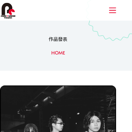
跳
至
主
要
內
容
作品發表
HOME