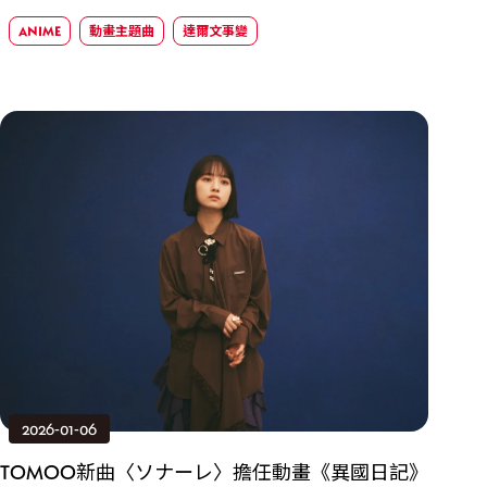
ANIME
動畫主題曲
達爾文事變
2026-01-06
TOMOO新曲〈ソナーレ〉擔任動畫《異國日記》