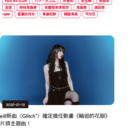
Park Bo-Gum
パク・ボゴム
朴寶劍
永生戰
男朋友
盲證
粉絲見面會
苦盡柑來遇見你
見面會
請回答
1988
雲畫的月光
青春紀錄
韓國演員
박보검
2026-01-19
eill新曲〈Glitch*〉確定擔任動畫《輪迴的花瓣》
片頭主題曲！