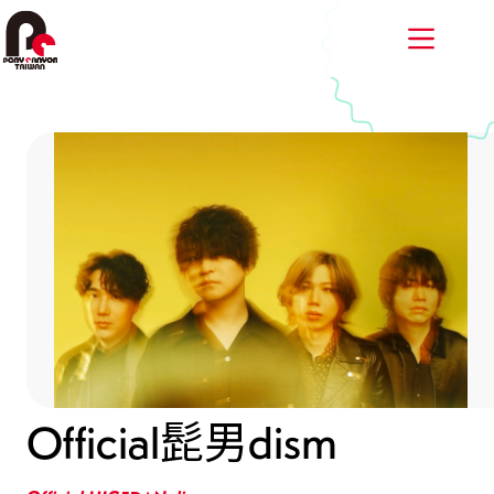
跳
至
主
要
內
容
Official髭男dism