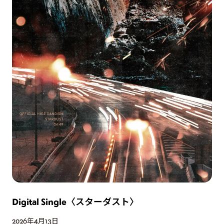
Digital Single〈スターダスト〉
D
2026年4月13日
2