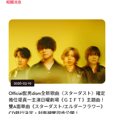
相關消息
2026-03-19
–」
Official髭男dism全新歌曲〈スターダスト〉確定
O
！
擔任堤真一主演日曜劇場《ＧＩＦＴ》主題曲！
題
雙A面單曲《スターダスト/エルダーフラワー》
CD發行決定，封面視覺同步公開！