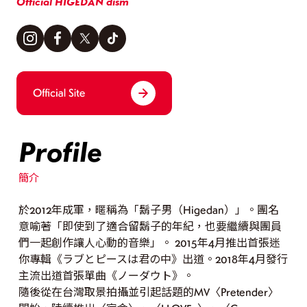
Official HIGEDAN dism
Profile
簡介
於2012年成軍，暱稱為「鬍子男（Higedan）」。團名
意喻著「即使到了適合留鬍子的年紀，也要繼續與團員
們一起創作讓人心動的音樂」。 2015年4月推出首張迷
你專輯《ラブとピースは君の中》出道。2018年4月發行
主流出道首張單曲《ノーダウト》。
隨後從在台灣取景拍攝並引起話題的MV〈Pretender〉