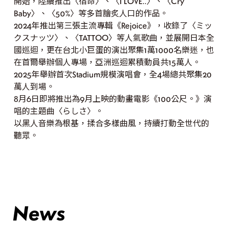
開始，陸續推出〈宿命〉、〈I LOVE..〉、〈Cry
Baby〉、〈50%〉等多首膾炙人口的作品。
2024年推出第三張主流專輯《Rejoice》，收錄了〈ミッ
クスナッツ〉、〈TATTOO〉等人氣歌曲，並展開日本全
國巡迴，更在台北小巨蛋的演出聚集1萬1000名樂迷，也
在首爾舉辦個人專場，亞洲巡迴累積動員共15萬人。
2025年舉辦首次Stadium規模演唱會，全4場總共聚集20
萬人到場。
8月6日即將推出為9月上映的動畫電影《100公尺。》演
唱的主題曲〈らしさ〉。
以黑人音樂為根基，揉合多樣曲風，持續打動全世代的
聽眾。
News