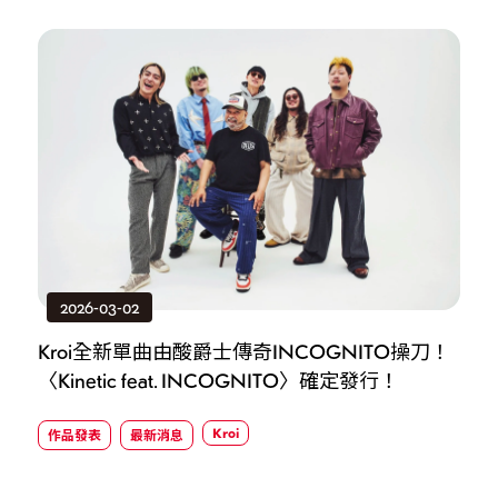
2026-03-02
Kroi全新單曲由酸爵士傳奇INCOGNITO操刀！
步
〈Kinetic feat. INCOGNITO〉確定發行！
K
Kroi
作品發表
最新消息