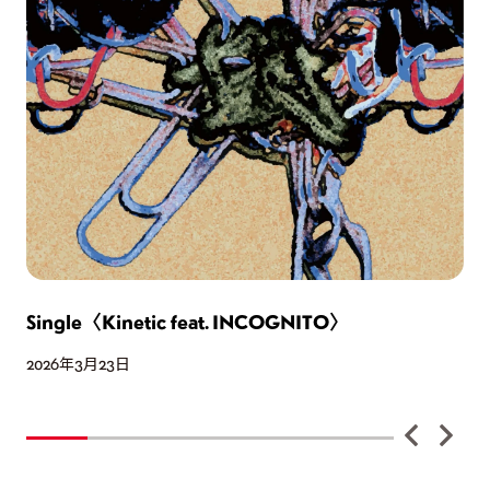
Single〈Kinetic feat. INCOGNITO〉
D
2026年3月23日
2