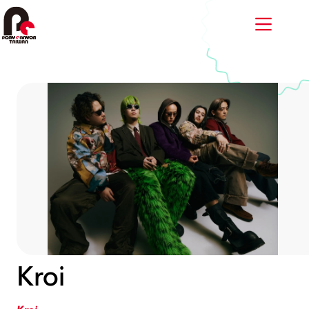
跳
至
主
要
內
容
Kroi